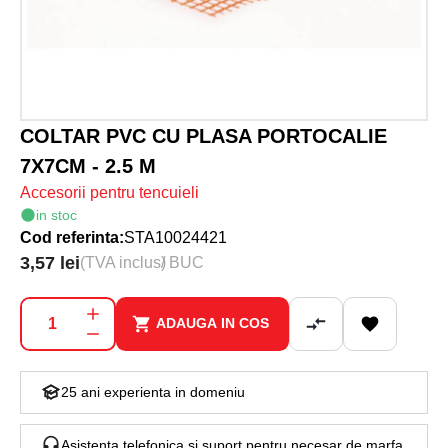
COLTAR PVC CU PLASA PORTOCALIE
7X7CM - 2.5 M
Accesorii pentru tencuieli
in stoc
Cod referinta:
STA10024421
3,57 lei
(TVA inclus)
/ BUC
ADAUGA IN COS
25 ani experienta in domeniu
Asistenta telefonica si suport pentru necesar de marfa