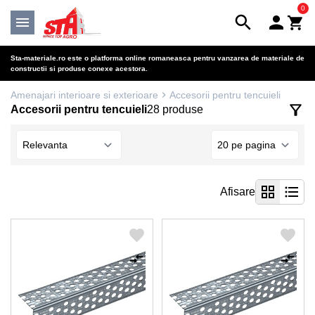
0
Sta-materiale.ro este o platforma online romaneasca pentru vanzarea de materiale de
constructii si produse conexe acestora.
Amenajari interioare si exterioare
Accesorii pentru tencuieli
Accesorii pentru tencuieli
28 produse
Afisare