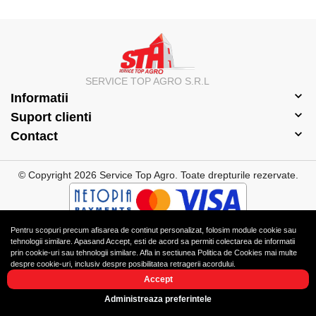
SERVICE TOP AGRO S.R.L
Informatii
Suport clienti
Contact
© Copyright 2026 Service Top Agro.
Toate drepturile rezervate.
Pentru scopuri precum afisarea de continut personalizat, folosim module cookie sau
tehnologii similare. Apasand Accept, esti de acord sa permiti colectarea de informatii
prin cookie-uri sau tehnologii similare. Afla in sectiunea Politica de Cookies mai multe
Solutie eCommerce
powered by
despre cookie-uri, inclusiv despre posibilitatea retragerii acordului.
Accept
Ai nevoie de ajutor?
BrowserID:
Administreaza preferintele