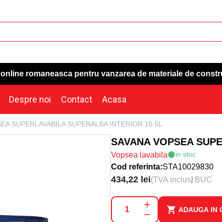
a online romaneasca pentru vanzarea de materiale de constr
Despre noi
Contact
Acasa
EA SUPERLAVABILA SUPERALBA INTERIOR 16.5L
SAVANA VOPSEA SUPE
in stoc
Vopsea lavabila
Cod referinta:
STA10029830
434,22 lei
(TVA inclus)
/ BUC
ADAUGA IN 