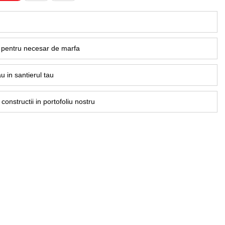
u
rt pentru necesar de marfa
u in santierul tau
onstructii in portofoliu nostru