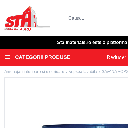
Sta-materiale.ro este o platform
CATEGORII PRODUSE
Reduceri
Amenajari interioare si exterioare
Vopsea lavabila
SAVANA VOPS