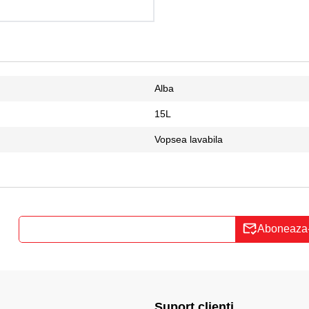
Alba
15L
Vopsea lavabila
Aboneaza
Suport clienti